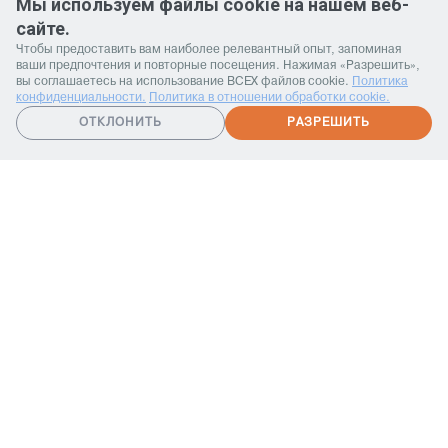
Мы используем файлы cookie на нашем веб-
Работает на API 2ГИС
Лицензионное соглашение
Открыть в 2ГИС
сайте.
Для корректной работы Raster JS API нужен ключ. Помощь:
api@2gis.ru
Чтобы предоставить вам наиболее релевантный опыт, запоминая
ваши предпочтения и повторные посещения. Нажимая «Разрешить»,
вы соглашаетесь на использование ВСЕХ файлов cookie.
Политика
МАРШРУТ
конфиденциальности.
Политика в отношении обработки cookie.
🔥
Получить спецпредложение
ОТКЛОНИТЬ
РАЗРЕШИТЬ
МОДЕЛЬНЫЙ РЯД
УСЛОВИЯ ПОКУПКИ
ВОПРОС-ОТВЕТ
ТЕСТ-ДРАЙВ
TRADE-IN
ПЕРЕЗВОНИТЕ МНЕ
Политика обработки персональных данных
Политика в отношении обработки cookie
Политика видеонаблюдения