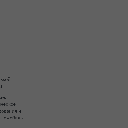
овкой
и.
ие,
ическое
дования и
автомобиль.