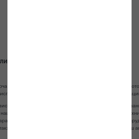
тличительные черты
ючают все процессы, связанные с предпродажной подгот
справном состоянии в течение всего срока эксплуатаци
исом, обеспечивает быстрое и качественное обслуживан
 наших дилеров Вы сможете провести регламентное техн
гарантийный период, провести диагностику электрообору
 также установить дополнительное оборудование на Ваш 