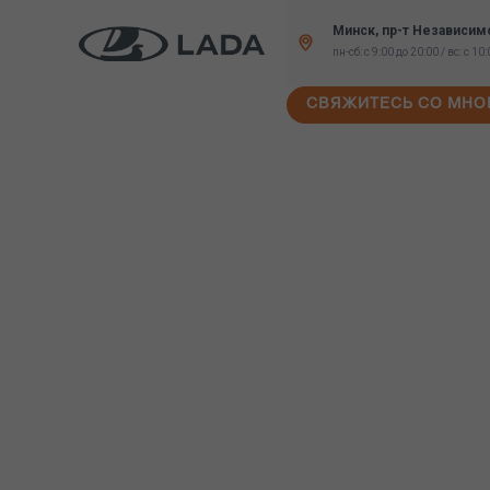
Минск, пр-т Независим
пн-сб: с 9:00 до 20:00 / вс: с 10
СВЯЖИТЕСЬ СО МНО
УСЛУГИ СЕРВИ
Позаботимся о Вашем автомоби
Профессионально
Контроль качества и гарантировано оригинальн